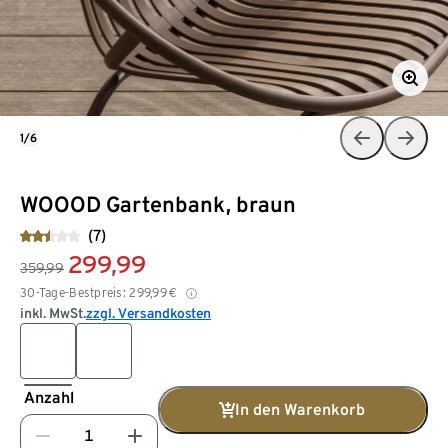
1/6
WOOOD Gartenbank, braun
(7)
299,99
359,99
30-Tage-Bestpreis:
299,99
€
inkl. MwSt.
zzgl. Versandkosten
Anzahl
In den Warenkorb