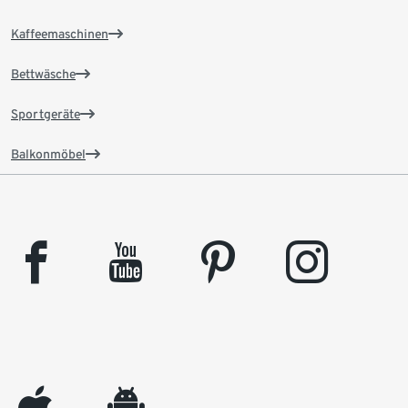
Kaffeemaschinen
Bettwäsche
Sportgeräte
Balkonmöbel
facebook
youtube
pinterest
instagram
appleinc
android