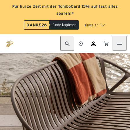
Für kurze Zeit mit der TchiboCard 15% auf fast alles
sparen!*
DANKE26
Code kopieren
Hinweis*