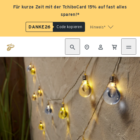
Für kurze Zeit mit der TchiboCard 15% auf fast alles
sparen!*
DANKE26
Code kopieren
Hinweis*