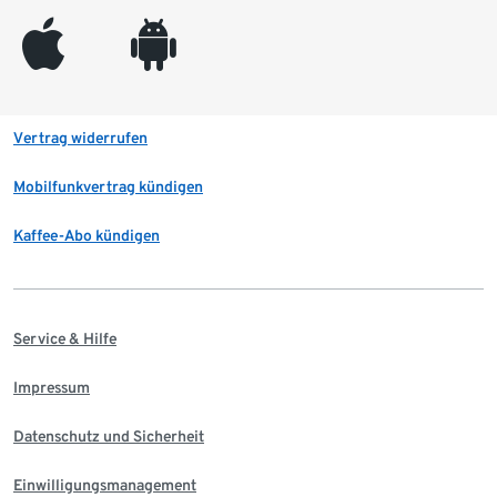
appleinc
android
Vertrag widerrufen
Mobilfunkvertrag kündigen
Kaffee-Abo kündigen
Service & Hilfe
Impressum
Datenschutz und Sicherheit
Einwilligungsmanagement