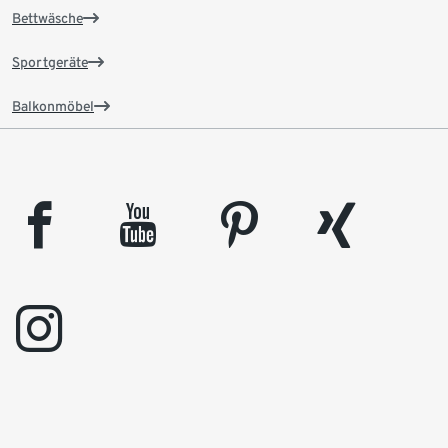
Bettwäsche
Sportgeräte
Balkonmöbel
facebook
youtube
pinterest
xing
instagram