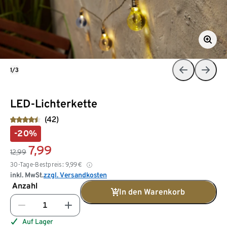
1/3
LED-Lichterkette
(42)
-20%
7,99
12,99
30-Tage-Bestpreis:
9,99
€
inkl. MwSt.
zzgl. Versandkosten
Anzahl
In den Warenkorb
Auf Lager