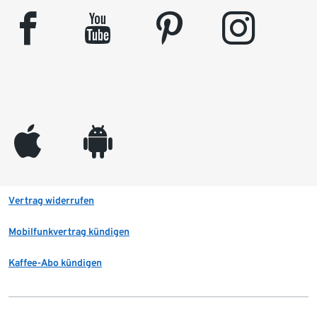
facebook
youtube
pinterest
instagram
appleinc
android
Vertrag widerrufen
Mobilfunkvertrag kündigen
Kaffee-Abo kündigen