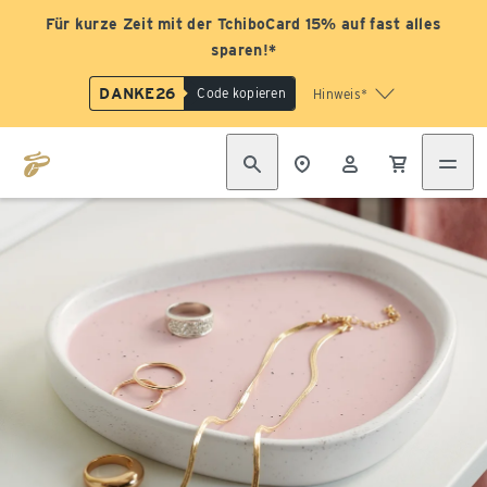
Für kurze Zeit mit der TchiboCard 15% auf fast alles
sparen!*
DANKE26
Code kopieren
Hinweis*