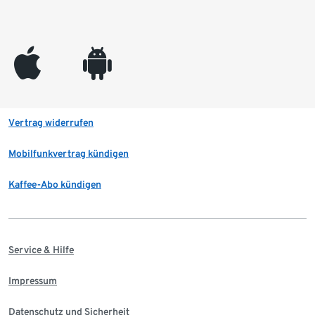
appleinc
android
Vertrag widerrufen
Mobilfunkvertrag kündigen
Kaffee-Abo kündigen
Service & Hilfe
Impressum
Datenschutz und Sicherheit