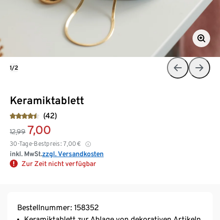
1/2
Keramiktablett
(42)
7,00
12,99
30-Tage-Bestpreis:
7,00
€
inkl. MwSt.
zzgl. Versandkosten
Zur Zeit nicht verfügbar
Bestellnummer: 158352
Keramiktablett zur Ablage von dekorativen Artikeln