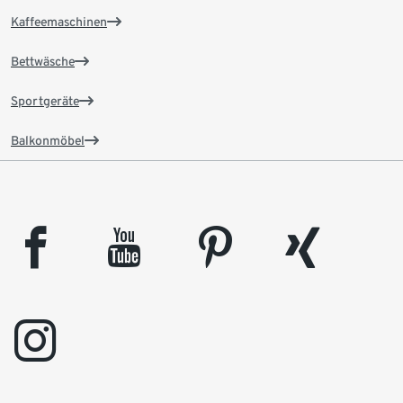
Kaffeemaschinen
Bettwäsche
Sportgeräte
Balkonmöbel
facebook
youtube
pinterest
xing
instagram