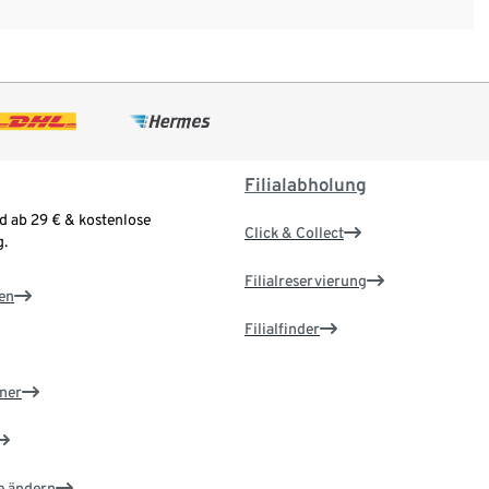
Filialabholung
d ab 29 € & kostenlose
Click & Collect
.
Filialreservierung
en
Filialfinder
ner
e ändern