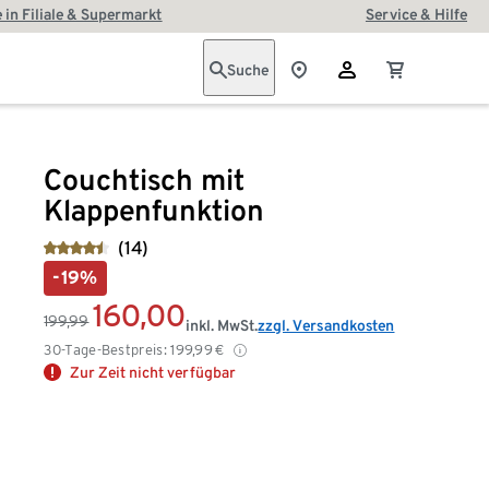
 in Filiale & Supermarkt
Service & Hilfe
Suche
Couchtisch mit
Klappenfunktion
(14)
-19%
160,00
199,99
inkl. MwSt.
zzgl. Versandkosten
30-Tage-Bestpreis:
199,99
€
Zur Zeit nicht verfügbar