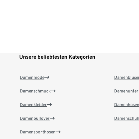
Unsere beliebtesten Kategorien
Damenmode
Damenbluse
Damenschmuck
Damenunter
Damenkleider
Damenhose
Damenpullover
Damenschuh
Damensporthosen