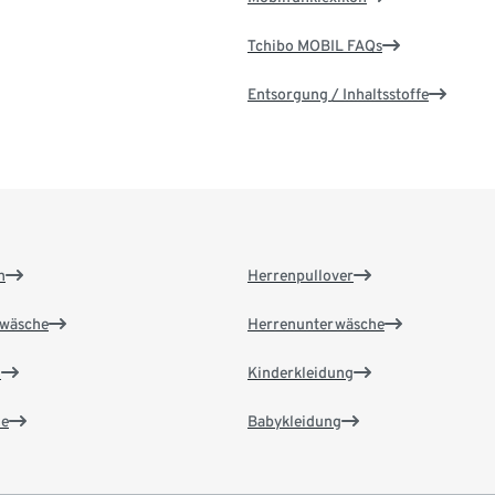
Tchibo MOBIL FAQs
Entsorgung / Inhaltsstoffe
n
Herrenpullover
wäsche
Herrenunterwäsche
n
Kinderkleidung
e
Babykleidung