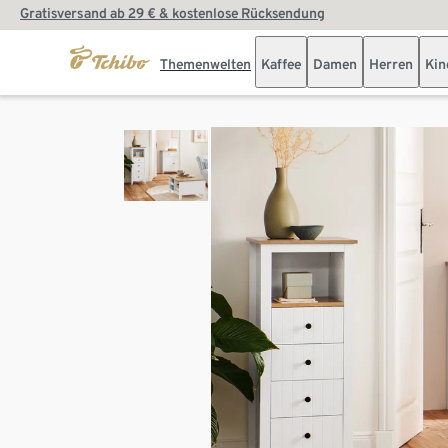
Gratisversand ab 29 € & kostenlose Rücksendung
Themenwelten
Kaffee
Damen
Herren
Kin