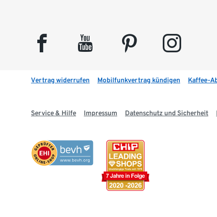
facebook
youtube
pinterest
instagram
Vertrag widerrufen
Mobilfunkvertrag kündigen
Kaffee-A
Service & Hilfe
Impressum
Datenschutz und Sicherheit