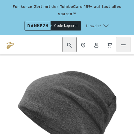
Für kurze Zeit mit der TchiboCard 15% auf fast alles
sparen!*
DANKE26
Code kopieren
Hinweis*