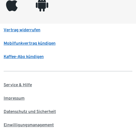
appleinc
android
Vertrag widerrufen
Mobilfunkvertrag kündigen
Kaffee-Abo kündigen
Service & Hilfe
Impressum
Datenschutz und Sicherheit
Einwilligungsmanagement