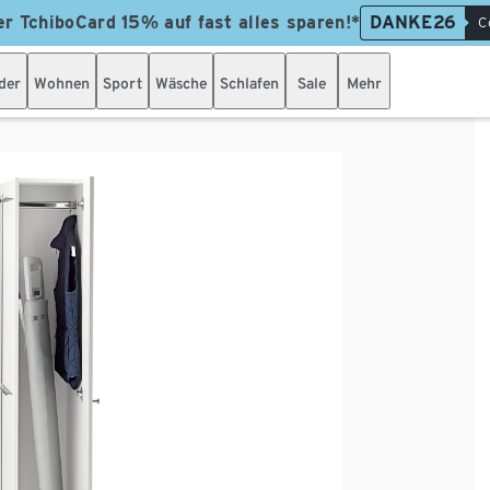
er TchiboCard 15% auf fast alles sparen!*
DANKE26
C
der
Wohnen
Sport
Wäsche
Schlafen
Sale
Mehr