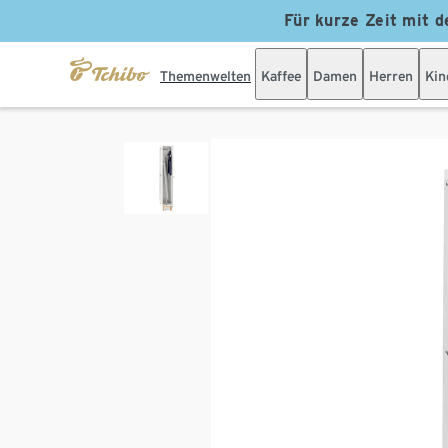
Für kurze Zeit mit d
Themenwelten
Kaffee
Damen
Herren
Kin