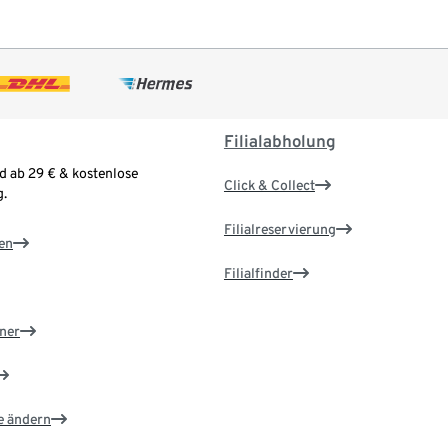
Filialabholung
d ab 29 € & kostenlose
Click & Collect
.
Filialreservierung
en
Filialfinder
ner
e ändern