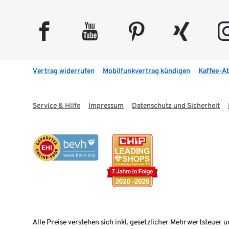
facebook
youtube
pinterest
xing
insta
Vertrag widerrufen
Mobilfunkvertrag kündigen
Kaffee-A
Service & Hilfe
Impressum
Datenschutz und Sicherheit
Alle Preise verstehen sich inkl. gesetzlicher Mehrwertsteuer u