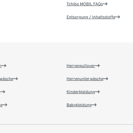
Tchibo MOBIL FAQs
Entsorgung / Inhaltsstoffe
n
Herrenpullover
wäsche
Herrenunterwäsche
n
Kinderkleidung
e
Babykleidung