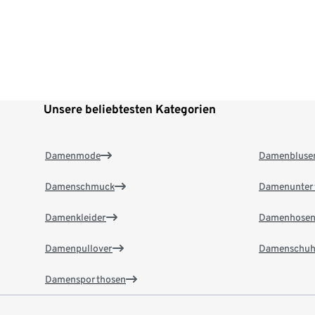
Unsere beliebtesten Kategorien
Damenmode
Damenbluse
Damenschmuck
Damenunter
Damenkleider
Damenhose
Damenpullover
Damenschuh
Damensporthosen