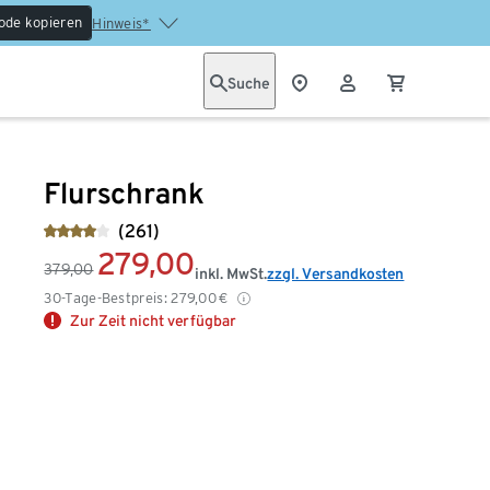
ode kopieren
Hinweis*
Suche
Flurschrank
(261)
279,00
379,00
inkl. MwSt.
zzgl. Versandkosten
30-Tage-Bestpreis:
279,00
€
Zur Zeit nicht verfügbar