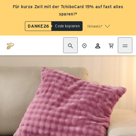
Für kurze Zeit mit der TchiboCard 15% auf fast alles
sparen!*
DANKE26
Code kopieren
Hinweis*