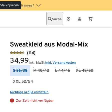
ode kopieren
Hinweis*
Suche
Sweatkleid aus Modal-Mix
(114)
34,99
inkl. MwSt.
inkl. Versandkosten
S 36/38
M 40/42
L 44/46
XL 48/50
XXL 52/54
Richtige Größe ermitteln
Zur Zeit nicht verfügbar