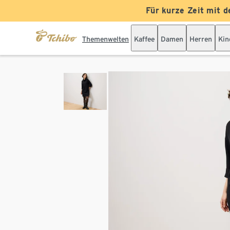
Für kurze Zeit mit d
Themenwelten
Kaffee
Damen
Herren
Kin