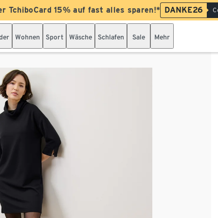
er TchiboCard 15% auf fast alles sparen!*
DANKE26
C
der
Wohnen
Sport
Wäsche
Schlafen
Sale
Mehr