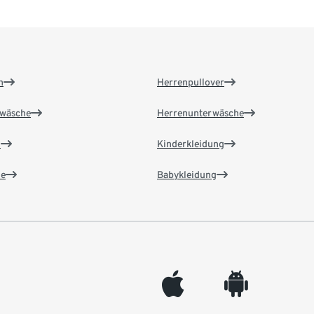
n
Herrenpullover
wäsche
Herrenunterwäsche
n
Kinderkleidung
e
Babykleidung
appleinc
android