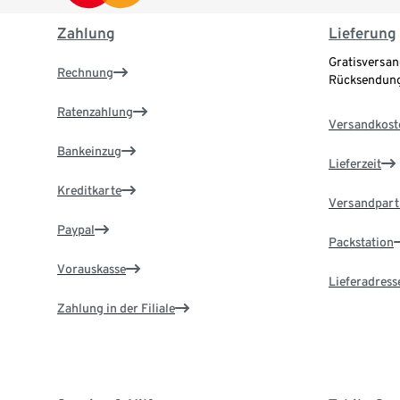
Zahlung
Lieferung
Gratisversan
Rechnung
Rücksendung
Ratenzahlung
Versandkost
Bankeinzug
Lieferzeit
Kreditkarte
Versandpart
Paypal
Packstation
Vorauskasse
Lieferadress
Zahlung in der Filiale