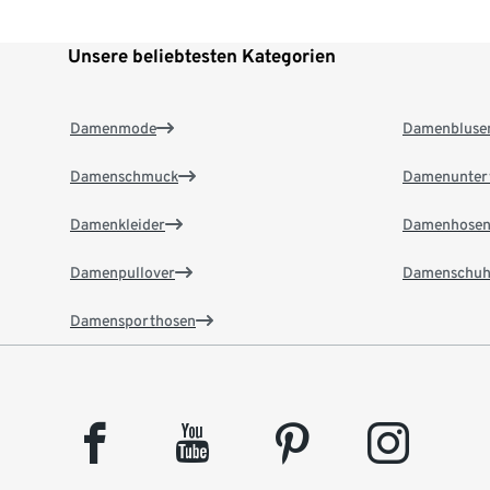
Unsere beliebtesten Kategorien
Damenmode
Damenbluse
Damenschmuck
Damenunter
Damenkleider
Damenhose
Damenpullover
Damenschuh
Damensporthosen
facebook
youtube
pinterest
instagram