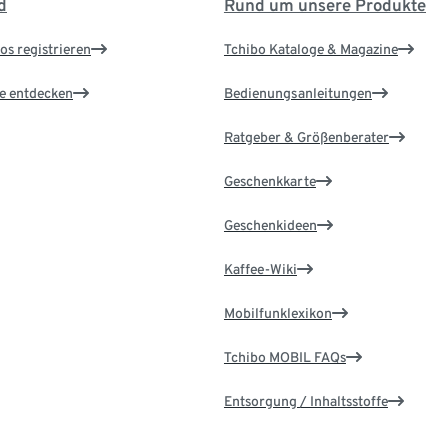
d
Rund um unsere Produkte
os registrieren
Tchibo Kataloge & Magazine
le entdecken
Bedienungsanleitungen
Ratgeber & Größenberater
Geschenkkarte
Geschenkideen
Kaffee-Wiki
Mobilfunklexikon
Tchibo MOBIL FAQs
Entsorgung / Inhaltsstoffe