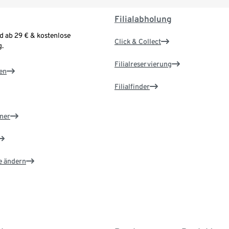
Filialabholung
d ab 29 € & kostenlose
Click & Collect
.
Filialreservierung
en
Filialfinder
ner
e ändern