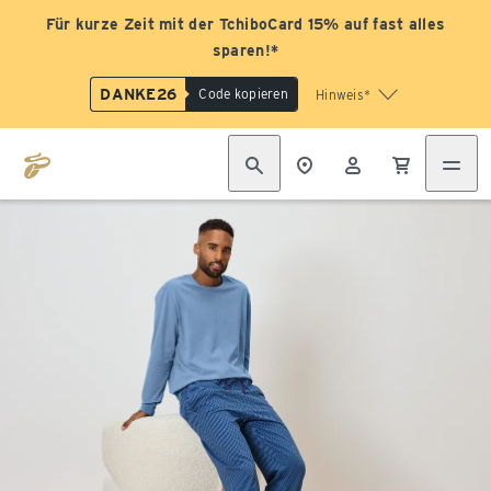
Für kurze Zeit mit der TchiboCard 15% auf fast alles
sparen!*
DANKE26
Code kopieren
Hinweis*