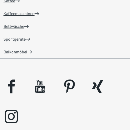
Kaffee
Kaffeemaschinen
Bettwäsche
Sportgeräte
Balkonmöbel
facebook
youtube
pinterest
xing
instagram