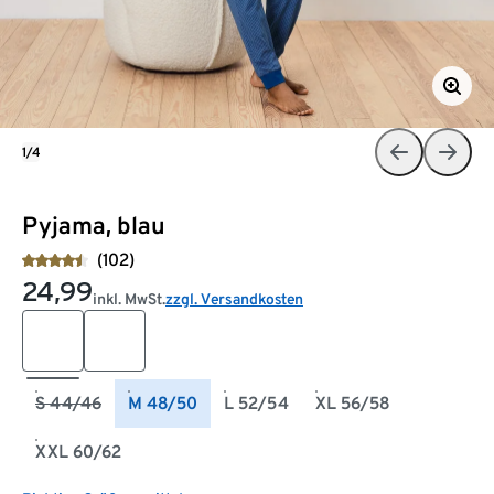
1/4
Pyjama, blau
(102)
24,99
inkl. MwSt.
zzgl. Versandkosten
S 44/46
M 48/50
L 52/54
XL 56/58
XXL 60/62