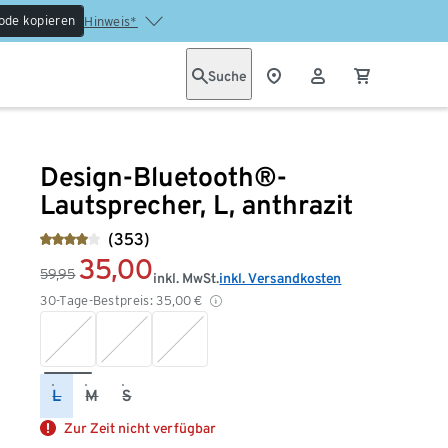
ode kopieren
Hinweis*
Suche
Design-Bluetooth®-
Lautsprecher, L, anthrazit
(353)
35,00
59,95
inkl. MwSt.
inkl. Versandkosten
30-Tage-Bestpreis:
35,00
€
L
M
S
Zur Zeit nicht verfügbar