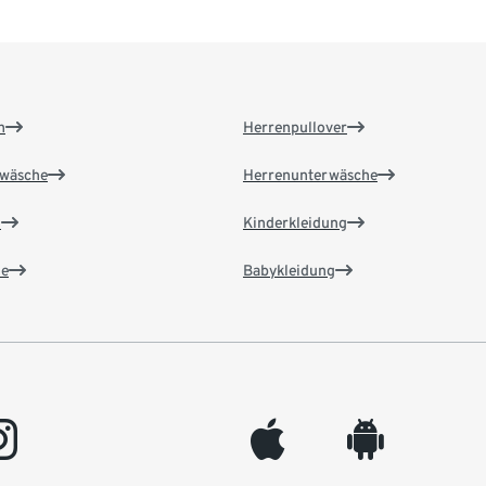
n
Herrenpullover
wäsche
Herrenunterwäsche
n
Kinderkleidung
e
Babykleidung
gram
appleinc
android