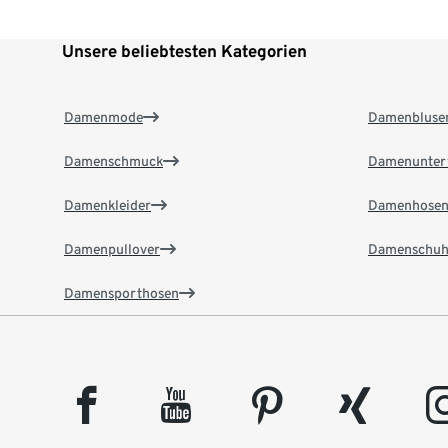
Unsere beliebtesten Kategorien
Damenmode
Damenbluse
Damenschmuck
Damenunter
Damenkleider
Damenhose
Damenpullover
Damenschuh
Damensporthosen
facebook
youtube
pinterest
xing
insta