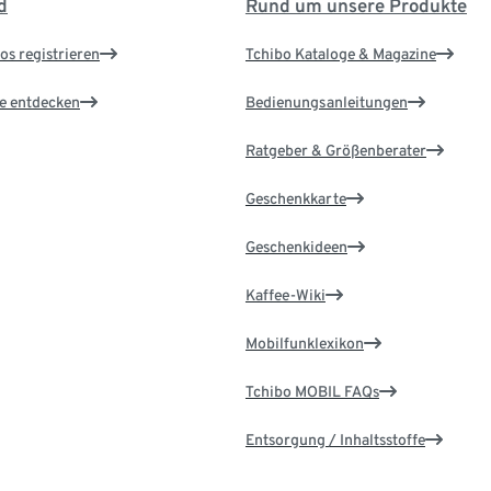
d
Rund um unsere Produkte
os registrieren
Tchibo Kataloge & Magazine
le entdecken
Bedienungsanleitungen
Ratgeber & Größenberater
Geschenkkarte
Geschenkideen
Kaffee-Wiki
Mobilfunklexikon
Tchibo MOBIL FAQs
Entsorgung / Inhaltsstoffe