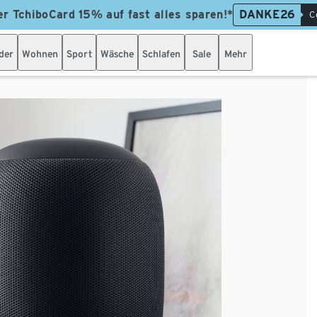
er TchiboCard 15% auf fast alles sparen!*
DANKE26
C
der
Wohnen
Sport
Wäsche
Schlafen
Sale
Mehr