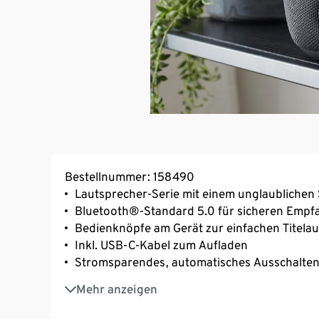
Bestellnummer: 158490
Lautsprecher-Serie mit einem unglaublichen
Bluetooth®-Standard 5.0 für sicheren Empf
Bedienknöpfe am Gerät zur einfachen Titela
Inkl. USB-C-Kabel zum Aufladen
Stromsparendes, automatisches Ausschalten
AUX-In-Eingang
Mehr anzeigen
Integrierter Akku für bis zu 8 Std. Musikwi
Leistung 10 Watt