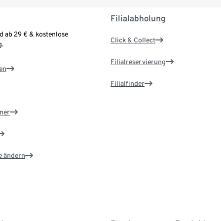
Filialabholung
d ab 29 € & kostenlose
Click & Collect
.
Filialreservierung
en
Filialfinder
ner
e ändern