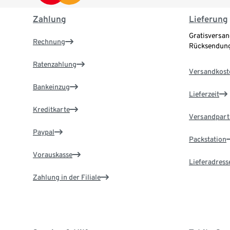
Zahlung
Lieferung
Gratisversan
Rechnung
Rücksendung
Ratenzahlung
Versandkost
Bankeinzug
Lieferzeit
Kreditkarte
Versandpart
Paypal
Packstation
Vorauskasse
Lieferadress
Zahlung in der Filiale