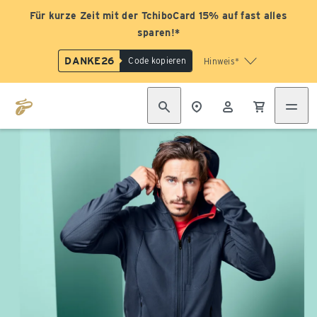
Für kurze Zeit mit der TchiboCard 15% auf fast alles
sparen!*
DANKE26
Code kopieren
Hinweis*