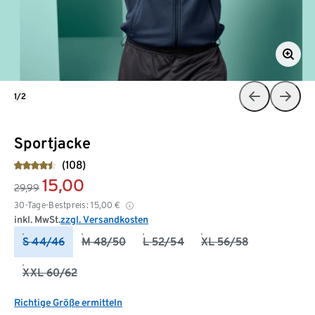
1/2
Sportjacke
(108)
15,00
29,99
30-Tage-Bestpreis:
15,00
€
inkl. MwSt.
zzgl. Versandkosten
S 44/46
M 48/50
L 52/54
XL 56/58
XXL 60/62
Richtige Größe ermitteln