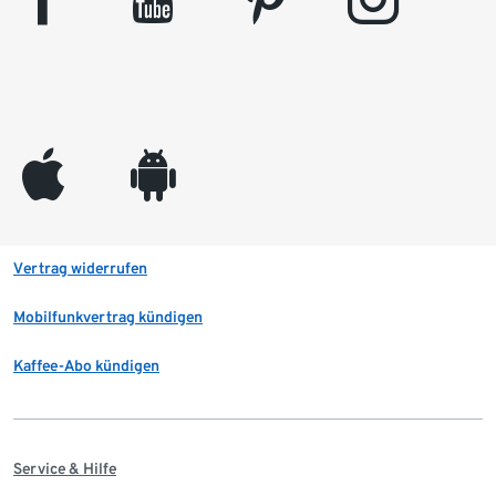
appleinc
android
Vertrag widerrufen
Mobilfunkvertrag kündigen
Kaffee-Abo kündigen
Service & Hilfe