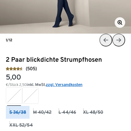
1/12
2 Paar blickdichte Strumpfhosen
(505)
5,00
inkl. MwSt.
zzgl. Versandkosten
€/Stück
2,50
S 36/38
M 40/42
L 44/46
XL 48/50
XXL 52/54