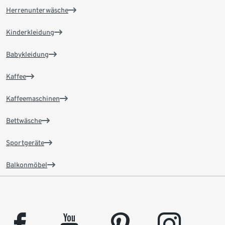
Herrenunterwäsche
Kinderkleidung
Babykleidung
Kaffee
Kaffeemaschinen
Bettwäsche
Sportgeräte
Balkonmöbel
facebook
youtube
pinterest
instagram