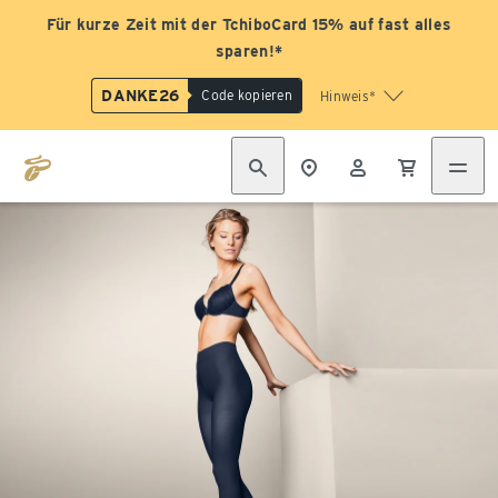
Für kurze Zeit mit der TchiboCard 15% auf fast alles
sparen!*
DANKE26
Code kopieren
Hinweis*