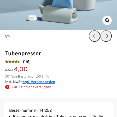
1/5
Tubenpresser
(151)
4,00
6,99
30-Tage-Bestpreis:
4,00
€
inkl. MwSt.
zzgl. Versandkosten
Zur Zeit nicht verfügbar
Bestellnummer: 141252
Besonders nachhaltig – Tuben werden vollständig