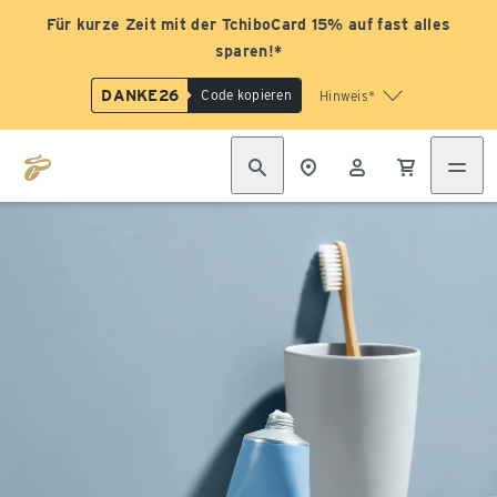
Für kurze Zeit mit der TchiboCard 15% auf fast alles
sparen!*
DANKE26
Code kopieren
Hinweis*