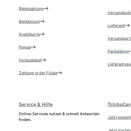
Ratenzahlung
Versandkost
Bankeinzug
Lieferzeit
Kreditkarte
Versandpart
Paypal
Packstation
Vorauskasse
Lieferadress
Zahlung in der Filiale
Service & Hilfe
TchiboCar
Online-Services nutzen & schnell Antworten
Jetzt kostenl
finden.
Jetzt Vortei