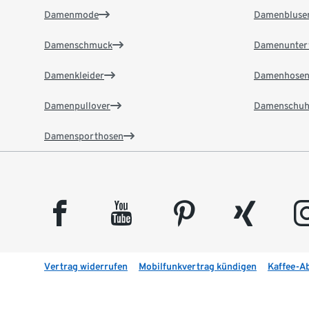
Damenmode
Damenbluse
Damenschmuck
Damenunter
Damenkleider
Damenhose
Damenpullover
Damenschuh
Damensporthosen
facebook
youtube
pinterest
xing
insta
Vertrag widerrufen
Mobilfunkvertrag kündigen
Kaffee-A