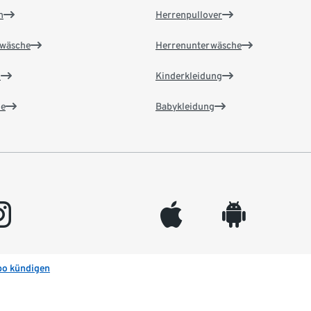
n
Herrenpullover
wäsche
Herrenunterwäsche
n
Kinderkleidung
e
Babykleidung
gram
appleinc
android
bo kündigen