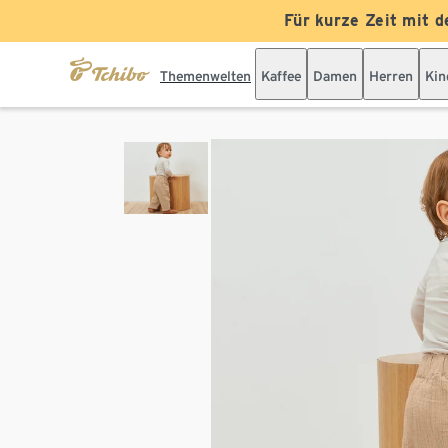
Für kurze Zeit mit d
Themenwelten
Kaffee
Damen
Herren
Kin