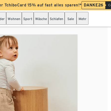
er TchiboCard 15% auf fast alles sparen!*
DANKE26
C
der
Wohnen
Sport
Wäsche
Schlafen
Sale
Mehr