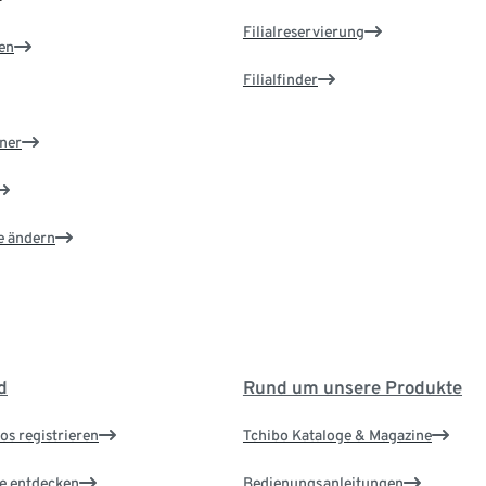
Filialreservierung
en
Filialfinder
ner
e ändern
d
Rund um unsere Produkte
os registrieren
Tchibo Kataloge & Magazine
le entdecken
Bedienungsanleitungen