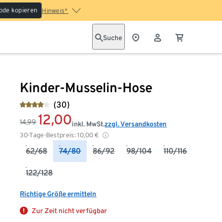
ode kopieren
Hinweis*
Suche
Kinder-Musselin-Hose
(30)
12,00
14,99
inkl. MwSt.
zzgl. Versandkosten
30-Tage-Bestpreis:
10,00
€
62/68
74/80
86/92
98/104
110/116
122/128
Richtige Größe ermitteln
Zur Zeit nicht verfügbar