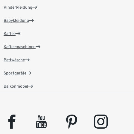
Kinderkleidung
Babykleidung
Kaffee
Kaffeemaschinen
Bettwäsche
Sportgeräte
Balkonmöbel
facebook
youtube
pinterest
instagram