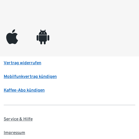
appleinc
android
Vertrag widerrufen
Mobilfunkvertrag kündigen
Kaffee-Abo kündigen
Service & Hilfe
Impressum