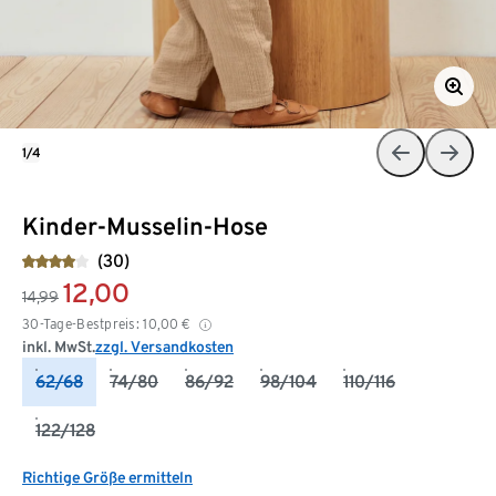
1/4
Kinder-Musselin-Hose
(30)
12,00
14,99
30-Tage-Bestpreis:
10,00
€
inkl. MwSt.
zzgl. Versandkosten
62/68
74/80
86/92
98/104
110/116
122/128
Richtige Größe ermitteln