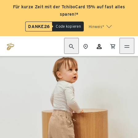
Für kurze Zeit mit der TchiboCard 15% auf fast alles
sparen!*
DANKE26
Code kopieren
Hinweis*