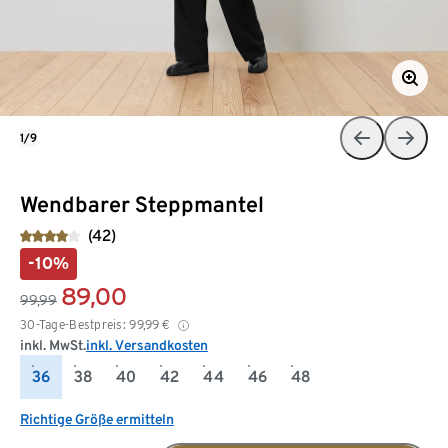
1/9
Wendbarer Steppmantel
(42)
-10%
89,00
99,99
30-Tage-Bestpreis:
99,99
€
inkl. MwSt.
inkl. Versandkosten
36
38
40
42
44
46
48
Richtige Größe ermitteln