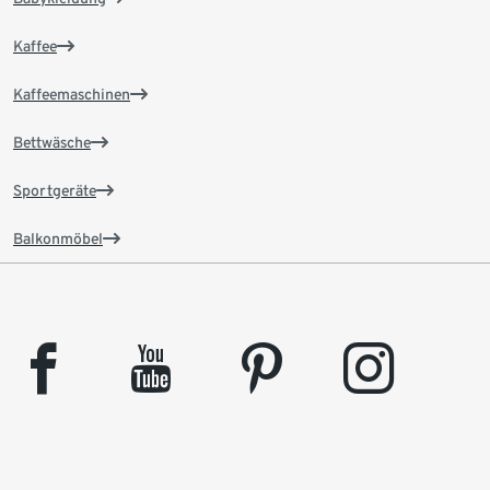
Kaffee
Kaffeemaschinen
Bettwäsche
Sportgeräte
Balkonmöbel
facebook
youtube
pinterest
instagram