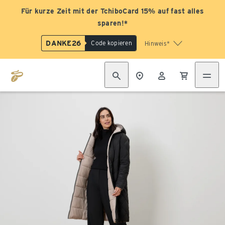
Für kurze Zeit mit der TchiboCard 15% auf fast alles
sparen!*
DANKE26
Code kopieren
Hinweis*