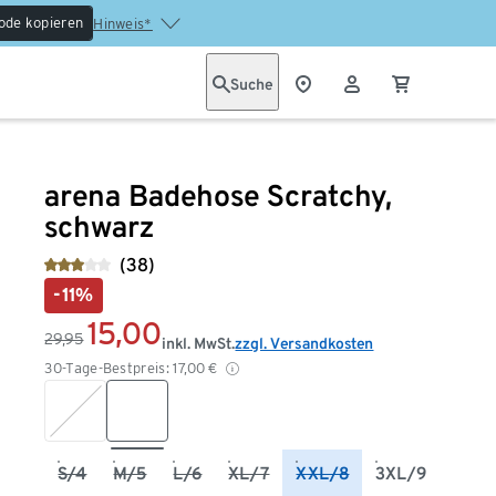
ode kopieren
Hinweis*
Suche
arena Badehose Scratchy,
schwarz
(38)
-11%
15,00
29,95
inkl. MwSt.
zzgl. Versandkosten
30-Tage-Bestpreis:
17,00
€
S/4
M/5
L/6
XL/7
XXL/8
3XL/9