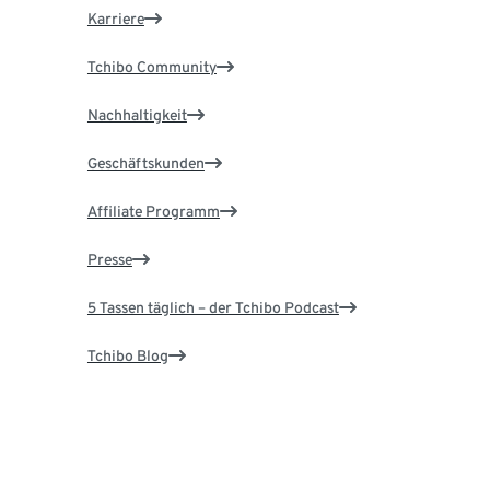
Karriere
Tchibo Community
Nachhaltigkeit
Geschäftskunden
Affiliate Programm
Presse
5 Tassen täglich – der Tchibo Podcast
Tchibo Blog