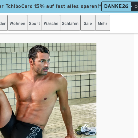
er TchiboCard 15% auf fast alles sparen!*
DANKE26
C
der
Wohnen
Sport
Wäsche
Schlafen
Sale
Mehr