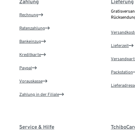
Zahlung
Lieferung
Gratisversan
Rechnung
Rücksendung
Ratenzahlung
Versandkost
Bankeinzug
Lieferzeit
Kreditkarte
Versandpart
Paypal
Packstation
Vorauskasse
Lieferadress
Zahlung in der Filiale
Service & Hilfe
TchiboCar