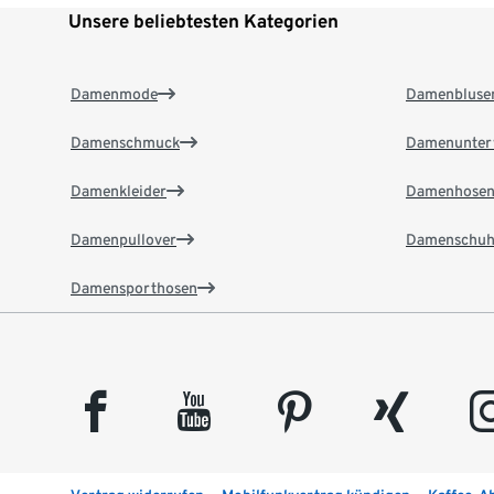
Unsere beliebtesten Kategorien
Damenmode
Damenbluse
Damenschmuck
Damenunter
Damenkleider
Damenhose
Damenpullover
Damenschuh
Damensporthosen
facebook
youtube
pinterest
xing
insta