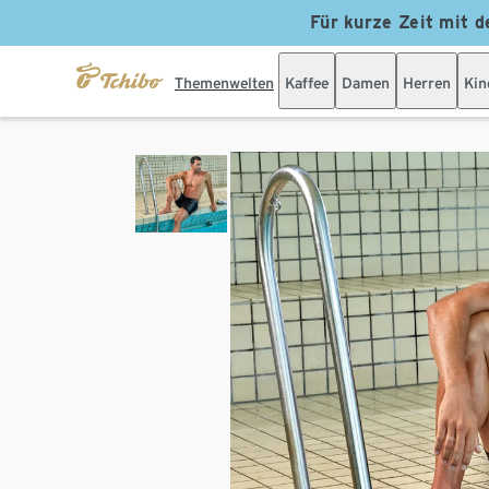
Für kurze Zeit mit d
Themenwelten
Kaffee
Damen
Herren
Kin