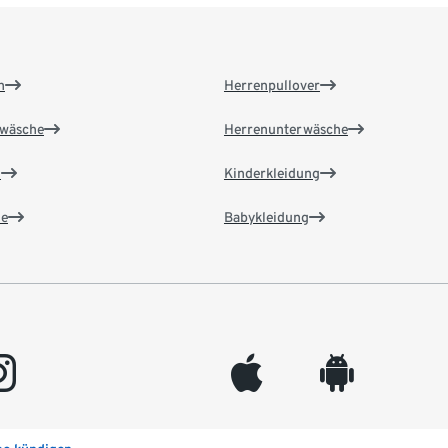
n
Herrenpullover
wäsche
Herrenunterwäsche
n
Kinderkleidung
e
Babykleidung
gram
appleinc
android