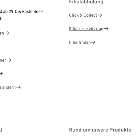
Filialabholung
d ab 29 € & kostenlose
Click & Collect
.
Filialreservierung
en
Filialfinder
ner
e ändern
d
Rund um unsere Produkte