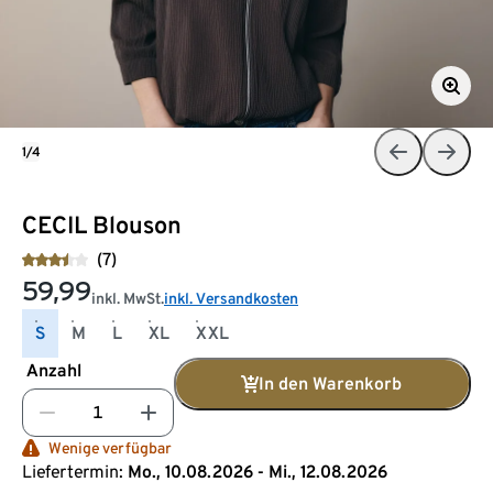
1/4
CECIL Blouson
(7)
59,99
inkl. MwSt.
inkl. Versandkosten
S
M
L
XL
XXL
Anzahl
In den Warenkorb
Wenige verfügbar
Liefertermin:
Mo., 10.08.2026 - Mi., 12.08.2026