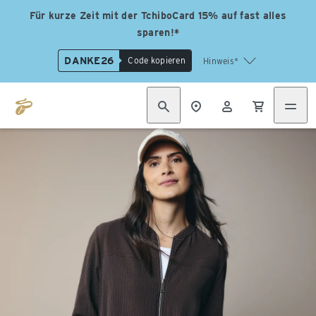
Für kurze Zeit mit der TchiboCard 15% auf fast alles
sparen!*
DANKE26
Code kopieren
Hinweis*