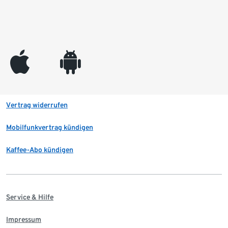
appleinc
android
Vertrag widerrufen
Mobilfunkvertrag kündigen
Kaffee-Abo kündigen
Service & Hilfe
Impressum