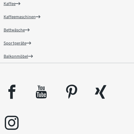
Kaffee
Kaffeemaschinen
Bettwäsche
Sportgeräte
Balkonmöbel
facebook
youtube
pinterest
xing
instagram