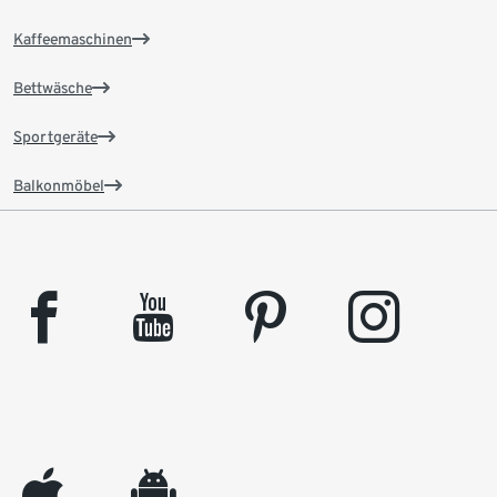
Kaffeemaschinen
Bettwäsche
Sportgeräte
Balkonmöbel
facebook
youtube
pinterest
instagram
appleinc
android