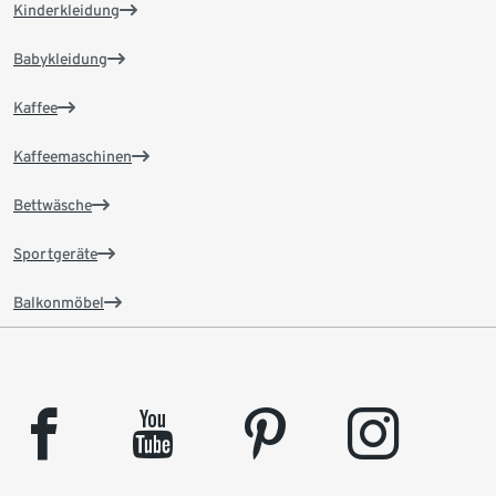
Kinderkleidung
Babykleidung
Kaffee
Kaffeemaschinen
Bettwäsche
Sportgeräte
Balkonmöbel
facebook
youtube
pinterest
instagram