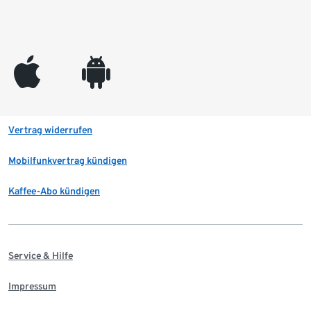
appleinc
android
Vertrag widerrufen
Mobilfunkvertrag kündigen
Kaffee-Abo kündigen
Service & Hilfe
Impressum