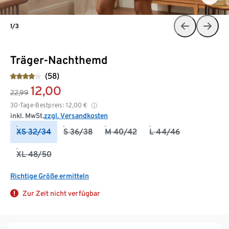
1/3
Träger-Nachthemd
(58)
12,00
22,99
30-Tage-Bestpreis:
12,00
€
inkl. MwSt.
zzgl. Versandkosten
XS 32/34
S 36/38
M 40/42
L 44/46
XL 48/50
Richtige Größe ermitteln
Zur Zeit nicht verfügbar