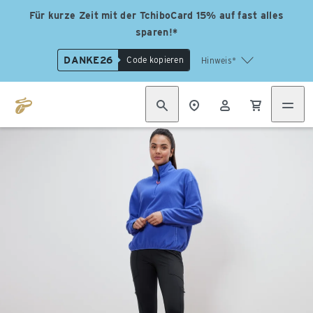
Für kurze Zeit mit der TchiboCard 15% auf fast alles
sparen!*
DANKE26
Code kopieren
Hinweis*