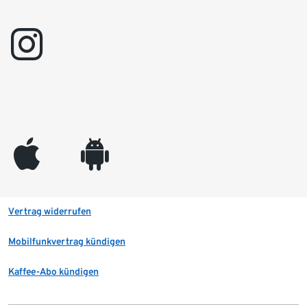
instagram
appleinc
android
Vertrag widerrufen
Mobilfunkvertrag kündigen
Kaffee-Abo kündigen