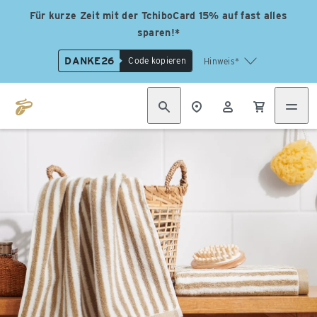
Für kurze Zeit mit der TchiboCard 15% auf fast alles
sparen!*
DANKE26
Code kopieren
Hinweis*