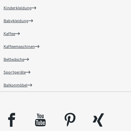
Kinderkleidung
Babykleidung
Kaffee
Kaffeemaschinen
Bettwäsche
Sportgeräte
Balkonmöbel
facebook
youtube
pinterest
xing