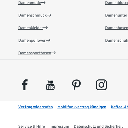
Damenmode
Damenbluse
Damenschmuck
Damenunter
Damenkleider
Damenhose
Damenpullover
Damenschuh
Damensporthosen
facebook
youtube
pinterest
instagram
Vertrag widerrufen
Mobilfunkvertrag kündigen
Kaffee-A
Service & Hilfe
Impressum
Datenschutz und Sicherheit