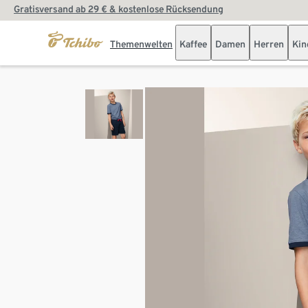
Gratisversand ab 29 € & kostenlose Rücksendung
Themenwelten
Kaffee
Damen
Herren
Kin