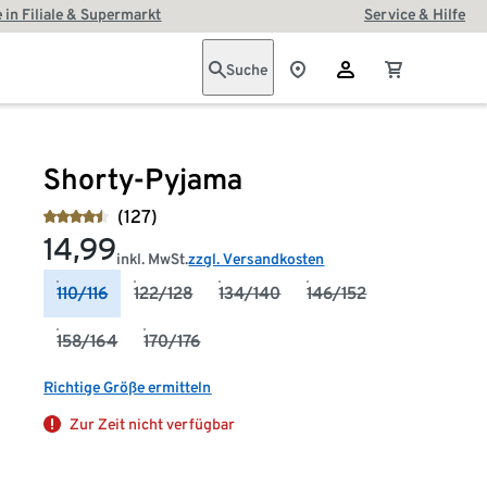
 in Filiale & Supermarkt
Service & Hilfe
Suche
Shorty-Pyjama
(127)
14,99
inkl. MwSt.
zzgl. Versandkosten
110/116
122/128
134/140
146/152
158/164
170/176
Richtige Größe ermitteln
Zur Zeit nicht verfügbar