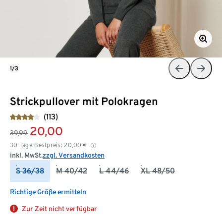
1/3
Strickpullover mit Polokragen
(113)
20,00
39,99
30-Tage-Bestpreis:
20,00
€
inkl. MwSt.
zzgl. Versandkosten
S 36/38
M 40/42
L 44/46
XL 48/50
Richtige Größe ermitteln
Zur Zeit nicht verfügbar