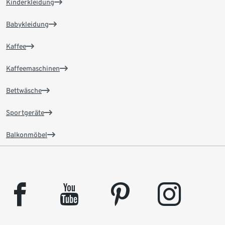
Kinderkleidung
Babykleidung
Kaffee
Kaffeemaschinen
Bettwäsche
Sportgeräte
Balkonmöbel
facebook
youtube
pinterest
instagram