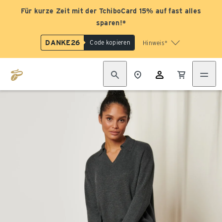
Für kurze Zeit mit der TchiboCard 15% auf fast alles
sparen!*
DANKE26
Code kopieren
Hinweis*