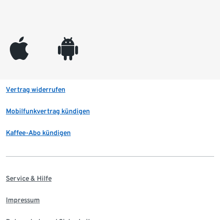
appleinc
android
Vertrag widerrufen
Mobilfunkvertrag kündigen
Kaffee-Abo kündigen
Service & Hilfe
Impressum