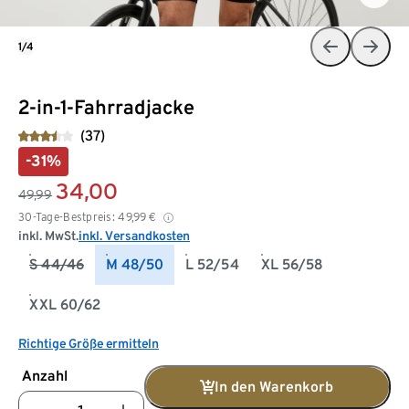
1/4
2-in-1-Fahrradjacke
(37)
-31%
34,00
49,99
30-Tage-Bestpreis:
49,99
€
inkl. MwSt.
inkl. Versandkosten
S 44/46
M 48/50
L 52/54
XL 56/58
XXL 60/62
Richtige Größe ermitteln
Anzahl
In den Warenkorb