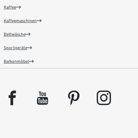
Kaffee
Kaffeemaschinen
Bettwäsche
Sportgeräte
Balkonmöbel
facebook
youtube
pinterest
instagram