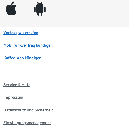
appleinc
android
Vertrag widerrufen
Mobilfunkvertrag kündigen
Kaffee-Abo kündigen
Service & Hilfe
Impressum
Datenschutz und Sicherheit
Einwilligungsmanagement