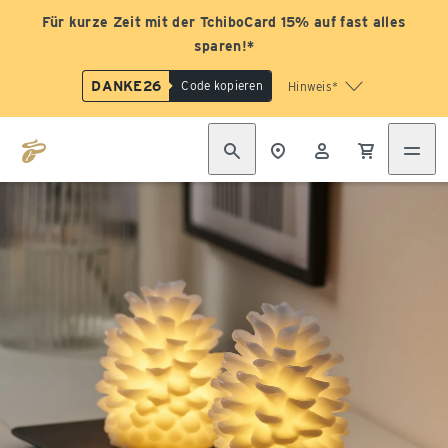
Für kurze Zeit mit der TchiboCard 15% auf fast alles
sparen!*
DANKE26
Code kopieren
Hinweis*