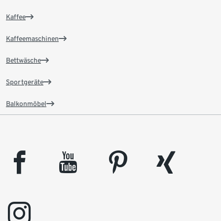
Kaffee
Kaffeemaschinen
Bettwäsche
Sportgeräte
Balkonmöbel
facebook
youtube
pinterest
xing
instagram