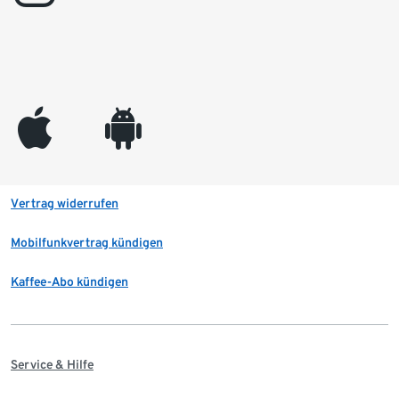
appleinc
android
Vertrag widerrufen
Mobilfunkvertrag kündigen
Kaffee-Abo kündigen
Service & Hilfe