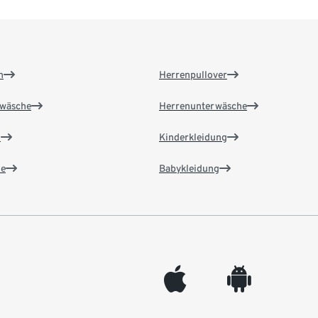
n
Herrenpullover
wäsche
Herrenunterwäsche
n
Kinderkleidung
e
Babykleidung
appleinc
android