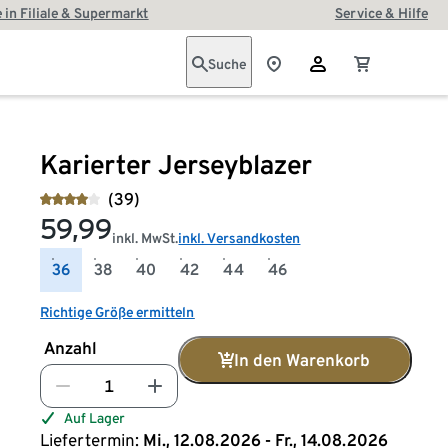
 in Filiale & Supermarkt
Service & Hilfe
Suche
Karierter Jerseyblazer
(39)
59,99
inkl. MwSt.
inkl. Versandkosten
36
38
40
42
44
46
Richtige Größe ermitteln
Anzahl
In den Warenkorb
Auf Lager
Liefertermin:
Mi., 12.08.2026 - Fr., 14.08.2026