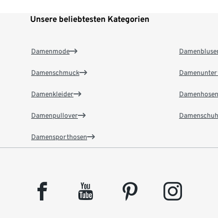
Unsere beliebtesten Kategorien
Damenmode
Damenbluse
Damenschmuck
Damenunter
Damenkleider
Damenhose
Damenpullover
Damenschuh
Damensporthosen
facebook
youtube
pinterest
instagram