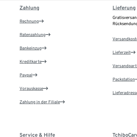
Zahlung
Lieferung
Gratisversan
Rechnung
Rücksendung
Ratenzahlung
Versandkost
Bankeinzug
Lieferzeit
Kreditkarte
Versandpart
Paypal
Packstation
Vorauskasse
Lieferadress
Zahlung in der Filiale
Service & Hilfe
TchiboCar