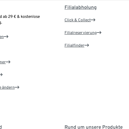
Filialabholung
d ab 29 € & kostenlose
Click & Collect
.
Filialreservierung
en
Filialfinder
ner
e ändern
d
Rund um unsere Produkte