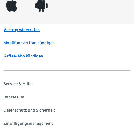
appleinc
android
Vertrag widerrufen
Mobilfunkvertrag kündigen
Kaffee-Abo kündigen
Service & Hilfe
Impressum
Datenschutz und Sicherheit
Einwilligungsmanagement