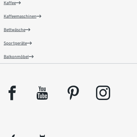
Kaffee
Kaffeemaschinen
Bettwäsche
Sportgeräte
Balkonmöbel
facebook
youtube
pinterest
instagram