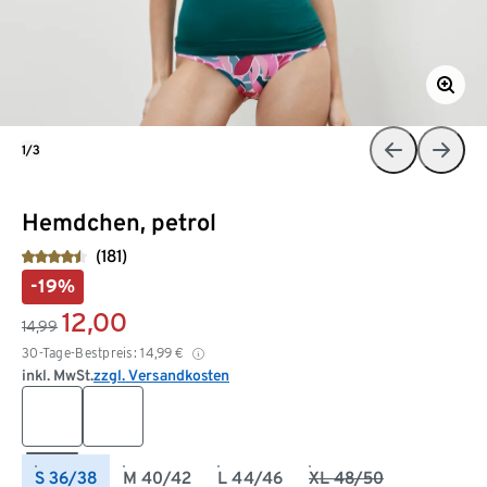
1/3
Hemdchen, petrol
(181)
-19%
12,00
14,99
30-Tage-Bestpreis:
14,99
€
inkl. MwSt.
zzgl. Versandkosten
S 36/38
M 40/42
L 44/46
XL 48/50