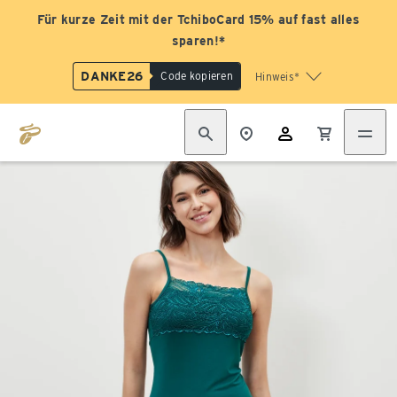
Für kurze Zeit mit der TchiboCard 15% auf fast alles
sparen!*
DANKE26
Code kopieren
Hinweis*