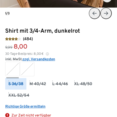
1/3
Shirt mit 3/4-Arm, dunkelrot
(484)
8,00
9,99
30-Tage-Bestpreis:
8,00
€
inkl. MwSt.
zzgl. Versandkosten
S 36/38
M 40/42
L 44/46
XL 48/50
XXL 52/54
Richtige Größe ermitteln
Zur Zeit nicht verfügbar