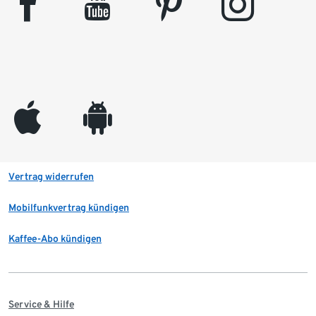
facebook
youtube
pinterest
instagram
appleinc
android
Vertrag widerrufen
Mobilfunkvertrag kündigen
Kaffee-Abo kündigen
Service & Hilfe