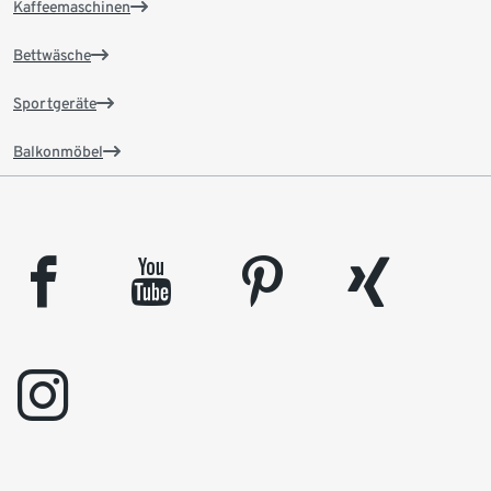
Kaffeemaschinen
Bettwäsche
Sportgeräte
Balkonmöbel
facebook
youtube
pinterest
xing
instagram