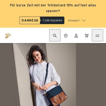
Für kurze Zeit mit der TchiboCard 15% auf fast alles
sparen!*
DANKE26
Code kopieren
Hinweis*