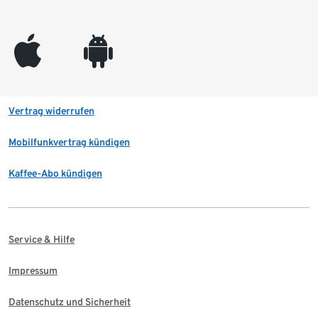
appleinc
android
Vertrag widerrufen
Mobilfunkvertrag kündigen
Kaffee-Abo kündigen
Service & Hilfe
Impressum
Datenschutz und Sicherheit