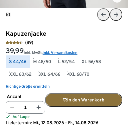
1/3
Kapuzenjacke
(89)
39,99
inkl. MwSt.
inkl. Versandkosten
S 44/46
M 48/50
L 52/54
XL 56/58
XXL 60/62
3XL 64/66
4XL 68/70
Richtige Größe ermitteln
Anzahl
In den Warenkorb
Auf Lager
Liefertermin:
Mi., 12.08.2026 - Fr., 14.08.2026