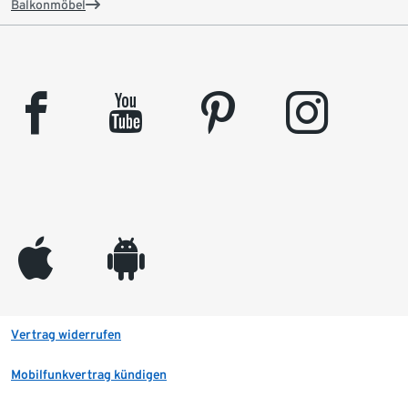
Balkonmöbel
facebook
youtube
pinterest
instagram
appleinc
android
Vertrag widerrufen
Mobilfunkvertrag kündigen