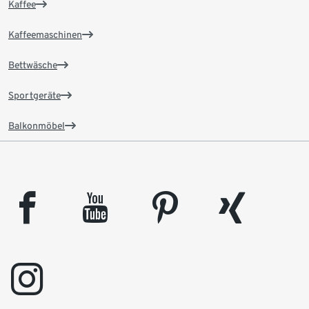
Kaffee
Kaffeemaschinen
Bettwäsche
Sportgeräte
Balkonmöbel
facebook
youtube
pinterest
xing
instagram