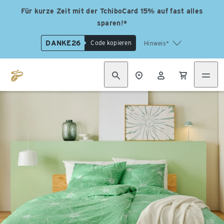
Für kurze Zeit mit der TchiboCard 15% auf fast alles
sparen!*
DANKE26
Code kopieren
Hinweis*