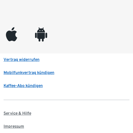
appleinc
android
Vertrag widerrufen
Mobilfunkvertrag kündigen
Kaffee-Abo kündigen
Service & Hilfe
Impressum