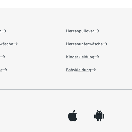
n
Herrenpullover
wäsche
Herrenunterwäsche
n
Kinderkleidung
e
Babykleidung
appleinc
android