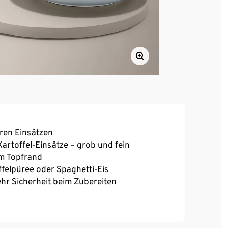
aren Einsätzen
artoffel-Einsätze – grob und fein
am Topfrand
ffelpüree oder Spaghetti-Eis
hr Sicherheit beim Zubereiten
iertem Edelstahl 18/10
er: rostfrei, pflegeleicht, form- und