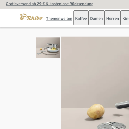
Gratisversand ab 29 € & kostenlose Rücksendung
Themenwelten
Kaffee
Damen
Herren
Kin