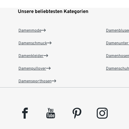
Unsere beliebtesten Kategorien
Damenmode
Damenbluse
Damenschmuck
Damenunter
Damenkleider
Damenhose
Damenpullover
Damenschuh
Damensporthosen
facebook
youtube
pinterest
instagram