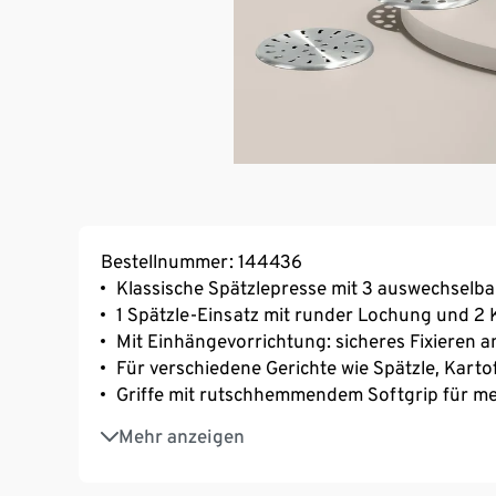
Bestellnummer: 144436
Klassische Spätzlepresse mit 3 auswechselb
1 Spätzle-Einsatz mit runder Lochung und 2 K
Mit Einhängevorrichtung: sicheres Fixieren 
Für verschiedene Gerichte wie Spätzle, Karto
Griffe mit rutschhemmendem Softgrip für me
Hochwertig verarbeitete Handpresse mit matt
Mehr anzeigen
Speziell veredelter Stahl mit langer Lebensdau
hitzebeständig