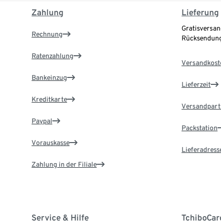
Zahlung
Lieferung
Gratisversan
Rechnung
Rücksendung
Ratenzahlung
Versandkost
Bankeinzug
Lieferzeit
Kreditkarte
Versandpart
Paypal
Packstation
Vorauskasse
Lieferadress
Zahlung in der Filiale
Service & Hilfe
TchiboCar