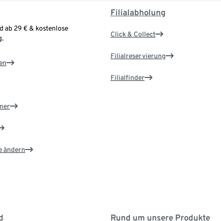
Filialabholung
d ab 29 € & kostenlose
Click & Collect
.
Filialreservierung
en
Filialfinder
ner
e ändern
d
Rund um unsere Produkte