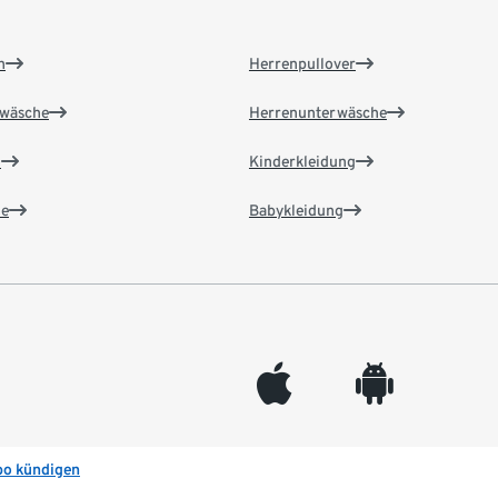
n
Herrenpullover
wäsche
Herrenunterwäsche
n
Kinderkleidung
e
Babykleidung
appleinc
android
bo kündigen