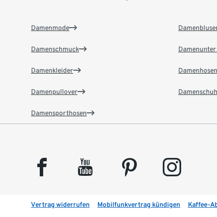
Damenmode
Damenbluse
Damenschmuck
Damenunter
Damenkleider
Damenhose
Damenpullover
Damenschuh
Damensporthosen
facebook
youtube
pinterest
instagram
Vertrag widerrufen
Mobilfunkvertrag kündigen
Kaffee-A