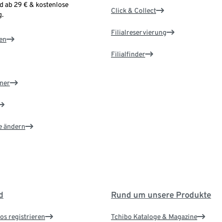
d ab 29 € & kostenlose
Click & Collect
.
Filialreservierung
en
Filialfinder
ner
e ändern
d
Rund um unsere Produkte
os registrieren
Tchibo Kataloge & Magazine