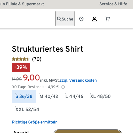
 in Filiale & Supermarkt
Service & Hilfe
Suche
Strukturiertes Shirt
(70)
-39%
9,00
14,99
inkl. MwSt.
zzgl. Versandkosten
30-Tage-Bestpreis:
14,99
€
S 36/38
M 40/42
L 44/46
XL 48/50
XXL 52/54
Richtige Größe ermitteln
Anzahl