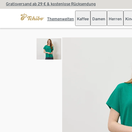
Gratisversand ab 29 € & kostenlose Rücksendung
Themenwelten
Kaffee
Damen
Herren
Kin