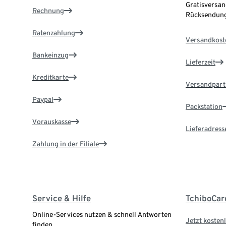
Gratisversan
Rechnung
Rücksendung
Ratenzahlung
Versandkost
Bankeinzug
Lieferzeit
Kreditkarte
Versandpart
Paypal
Packstation
Vorauskasse
Lieferadress
Zahlung in der Filiale
Service & Hilfe
TchiboCar
Online-Services nutzen & schnell Antworten
Jetzt kostenl
finden.