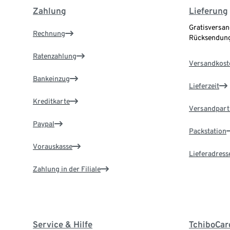
Zahlung
Lieferung
Gratisversan
Rechnung
Rücksendung
Ratenzahlung
Versandkost
Bankeinzug
Lieferzeit
Kreditkarte
Versandpart
Paypal
Packstation
Vorauskasse
Lieferadress
Zahlung in der Filiale
Service & Hilfe
TchiboCar