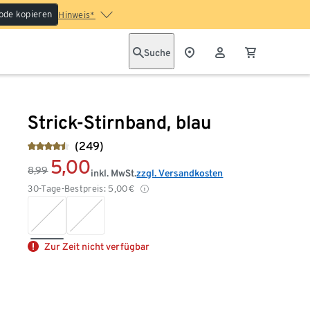
ode kopieren
Hinweis*
Suche
Strick-Stirnband, blau
(249)
5,00
8,99
inkl. MwSt.
zzgl. Versandkosten
30-Tage-Bestpreis:
5,00
€
Zur Zeit nicht verfügbar