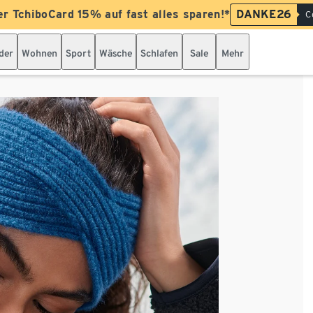
er TchiboCard 15% auf fast alles sparen!*
DANKE26
C
der
Wohnen
Sport
Wäsche
Schlafen
Sale
Mehr