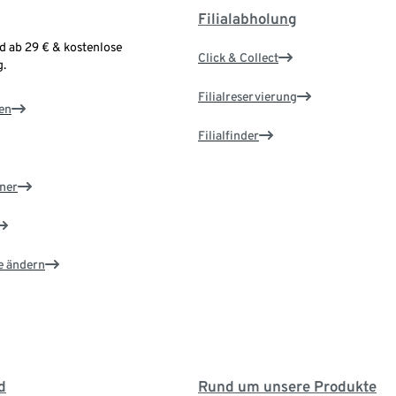
Filialabholung
d ab 29 € & kostenlose
Click & Collect
.
Filialreservierung
en
Filialfinder
ner
e ändern
d
Rund um unsere Produkte