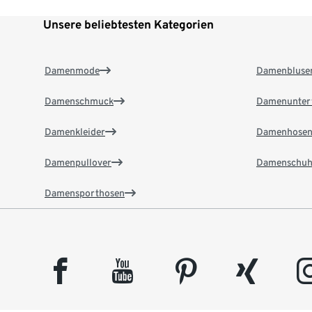
Unsere beliebtesten Kategorien
Damenmode
Damenbluse
Damenschmuck
Damenunter
Damenkleider
Damenhose
Damenpullover
Damenschuh
Damensporthosen
facebook
youtube
pinterest
xing
insta