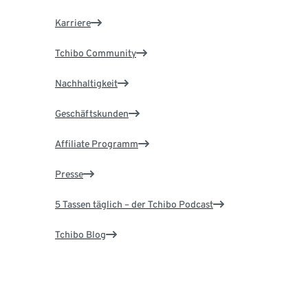
Karriere
Tchibo Community
Nachhaltigkeit
Geschäftskunden
Affiliate Programm
Presse
5 Tassen täglich – der Tchibo Podcast
Tchibo Blog