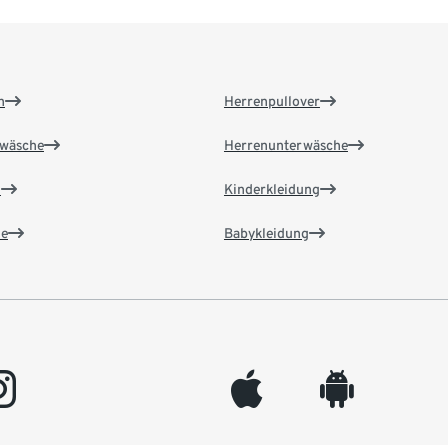
n
Herrenpullover
wäsche
Herrenunterwäsche
n
Kinderkleidung
e
Babykleidung
gram
appleinc
android