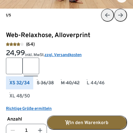
1/5
Web-Relaxhose, Alloverprint
(64)
24,99
inkl. MwSt.
zzgl. Versandkosten
XS 32/34
S 36/38
M 40/42
L 44/46
XL 48/50
Richtige Größe ermitteln
Anzahl
In den Warenkorb