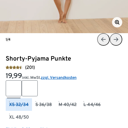
1/4
Shorty-Pyjama Punkte
(201)
19,99
inkl. MwSt.
zzgl. Versandkosten
XS 32/34
S 36/38
M 40/42
L 44/46
XL 48/50