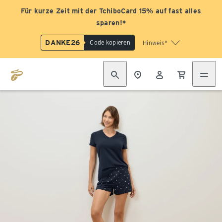
Für kurze Zeit mit der TchiboCard 15% auf fast alles
sparen!*
DANKE26
Code kopieren
Hinweis*