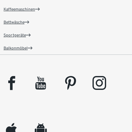
Kaffeemaschinen
Bettwäsche
Sportgeräte
Balkonmöbel
facebook
youtube
pinterest
instagram
appleinc
android