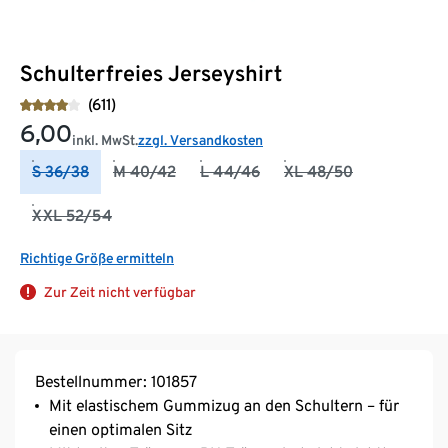
Schulterfreies Jerseyshirt
(611)
6,00
inkl. MwSt.
zzgl. Versandkosten
S 36/38
M 40/42
L 44/46
XL 48/50
XXL 52/54
Richtige Größe ermitteln
Zur Zeit nicht verfügbar
Bestellnummer: 101857
Mit elastischem Gummizug an den Schultern – für
einen optimalen Sitz