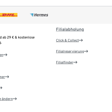
Filialabholung
d ab 29 € & kostenlose
Click & Collect
.
Filialreservierung
en
Filialfinder
ner
e ändern