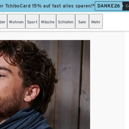
er TchiboCard 15% auf fast alles sparen!*
DANKE26
C
der
Wohnen
Sport
Wäsche
Schlafen
Sale
Mehr