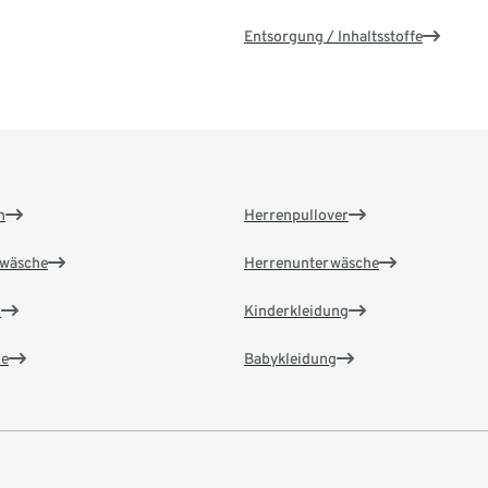
Entsorgung / Inhaltsstoffe
n
Herrenpullover
wäsche
Herrenunterwäsche
n
Kinderkleidung
e
Babykleidung