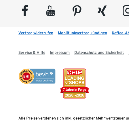
facebook
youtube
pinterest
xing
insta
Vertrag widerrufen
Mobilfunkvertrag kündigen
Kaffee-A
Service & Hilfe
Impressum
Datenschutz und Sicherheit
Alle Preise verstehen sich inkl. gesetzlicher Mehrwertsteuer u