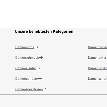
Unsere beliebtesten Kategorien
Damenmode
Damenbluse
Damenschmuck
Damenunter
Damenkleider
Damenhose
Damenpullover
Damenschuh
Damensporthosen