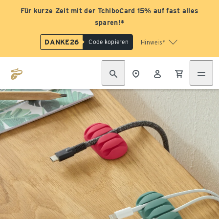
Für kurze Zeit mit der TchiboCard 15% auf fast alles
sparen!*
DANKE26
Code kopieren
Hinweis*