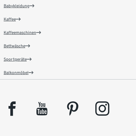
Babykleidung
Kaffee
Kaffeemaschinen
Bettwäsche
Sportgeräte
Balkonmöbel
facebook
youtube
pinterest
instagram