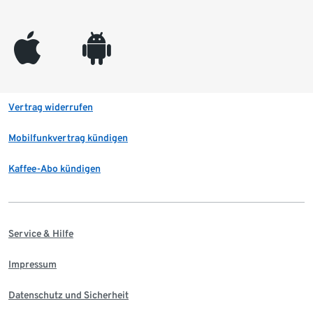
appleinc
android
Vertrag widerrufen
Mobilfunkvertrag kündigen
Kaffee-Abo kündigen
Service & Hilfe
Impressum
Datenschutz und Sicherheit