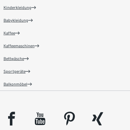
Kinderkleidung
Babykleidung
Kaffee
Kaffeemaschinen
Bettwäsche
Sportgeräte
Balkonmöbel
facebook
youtube
pinterest
xing