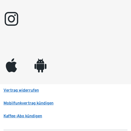
instagram
appleinc
android
Vertrag widerrufen
Mobilfunkvertrag kündigen
Kaffee-Abo kündigen