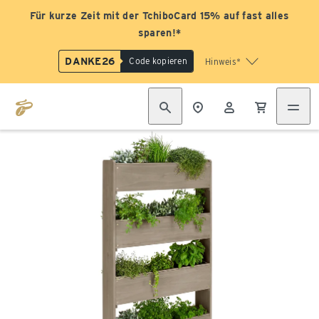
Für kurze Zeit mit der TchiboCard 15% auf fast alles
sparen!*
DANKE26
Code kopieren
Hinweis*