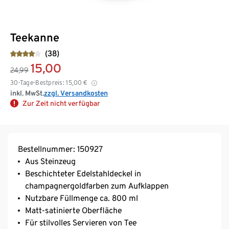
Teekanne
(38)
15,00
24,99
30-Tage-Bestpreis:
15,00
€
inkl. MwSt.
zzgl. Versandkosten
Zur Zeit nicht verfügbar
Bestellnummer: 150927
Aus Steinzeug
Beschichteter Edelstahldeckel in
champagnergoldfarben zum Aufklappen
Nutzbare Füllmenge ca. 800 ml
Matt-satinierte Oberfläche
Für stilvolles Servieren von Tee