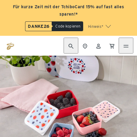
Für kurze Zeit mit der TchiboCard 15% auf fast alles
sparen!*
DANKE26
Code kopieren
Hinweis*