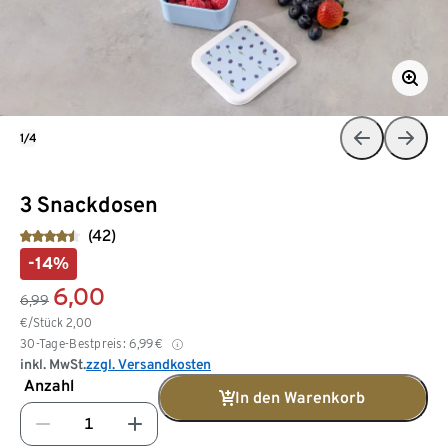
1/4
3 Snackdosen
(42)
-14%
6,00
6,99
€/Stück
2,00
30-Tage-Bestpreis:
6,99
€
inkl. MwSt.
zzgl. Versandkosten
Anzahl
In den Warenkorb