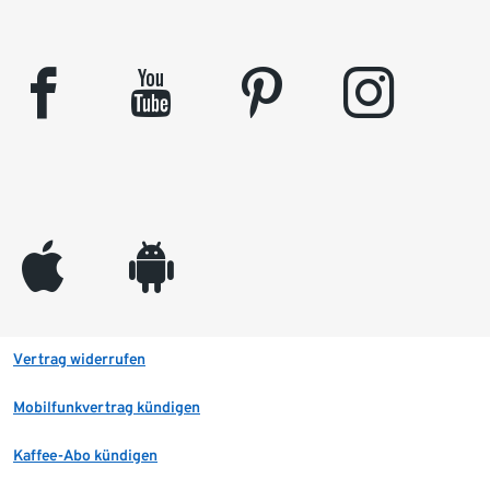
facebook
youtube
pinterest
instagram
appleinc
android
Vertrag widerrufen
Mobilfunkvertrag kündigen
Kaffee-Abo kündigen