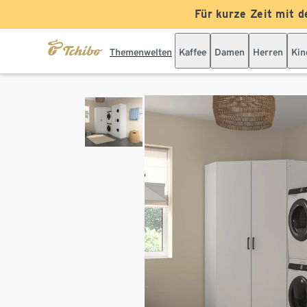
Für kurze Zeit mit d
Themenwelten
Kaffee
Damen
Herren
Kin