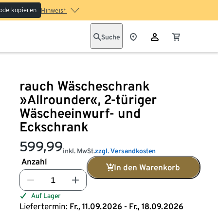
ode kopieren
Hinweis*
Suche
rauch Wäscheschrank
»Allrounder«, 2-türiger
Wäscheeinwurf- und
Eckschrank
599,99
inkl. MwSt.
zzgl. Versandkosten
Anzahl
In den Warenkorb
Auf Lager
Liefertermin:
Fr., 11.09.2026 - Fr., 18.09.2026