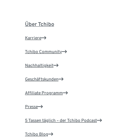
Über Tchibo
Karriere
Tchibo Community
Nachhaltigkeit
Geschäftskunden
Affiliate Programm
Presse
5 Tassen täglich – der Tchibo Podcast
Tchibo Blog