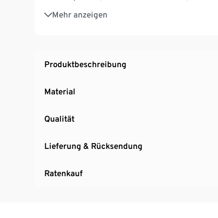
Eckschrank erweitert das System um wertvo
Mehr anzeigen
Ideal für Räume, in denen jeder Zentimeter g
Flexibel erweiterbares Schranksystem für d
Ein Element unserer »Allrounder«-Möbelseri
Nachhaltig produziert, 100% Made in Germa
Produktbeschreibung
und dem Goldenen M
Material
Qualität
Lieferung & Rücksendung
Ratenkauf