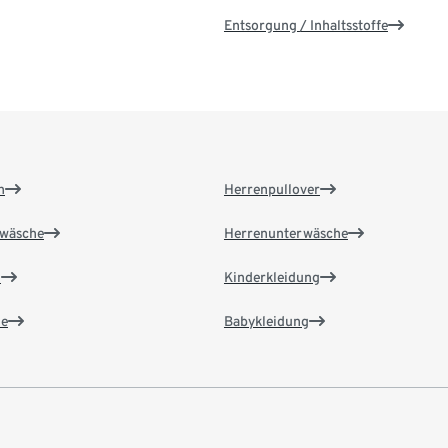
Entsorgung / Inhaltsstoffe
n
Herrenpullover
wäsche
Herrenunterwäsche
n
Kinderkleidung
e
Babykleidung