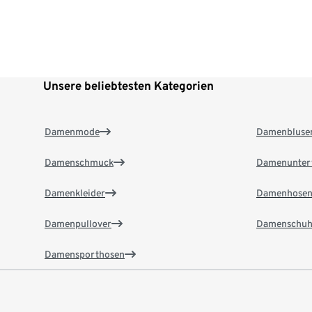
Unsere beliebtesten Kategorien
Damenmode
Damenbluse
Damenschmuck
Damenunter
Damenkleider
Damenhose
Damenpullover
Damenschuh
Damensporthosen