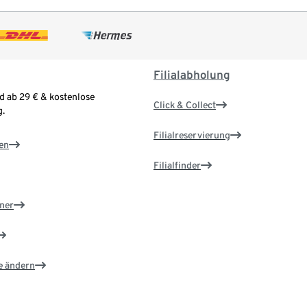
Filialabholung
d ab 29 € & kostenlose
Click & Collect
.
Filialreservierung
en
Filialfinder
ner
e ändern