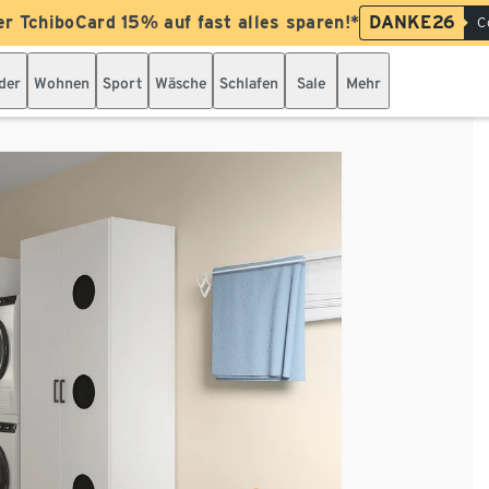
er TchiboCard 15% auf fast alles sparen!*
DANKE26
C
der
Wohnen
Sport
Wäsche
Schlafen
Sale
Mehr