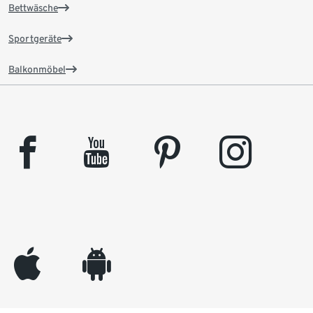
Bettwäsche
Sportgeräte
Balkonmöbel
facebook
youtube
pinterest
instagram
appleinc
android