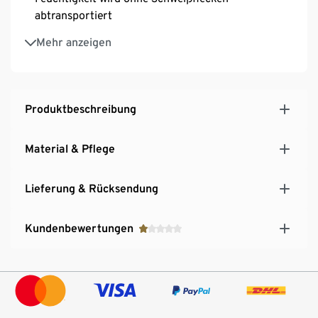
abtransportiert
4-Wege-Stretchstoff für optimale
Mehr anzeigen
Bewegungsfreiheit
Gemoldete, leicht gepaddete atmungsaktive Cups,
herausnehmbar
Ergonomische Flatlock-Nähte für einen
Produktbeschreibung
komfortablen, scheuerfreien Sitz
Flexibles, breites Unterbrustband
Material & Pflege
Reflektierende Prints für erhöhte Sichtbarkeit
Lieferung & Rücksendung
Kundenbewertungen