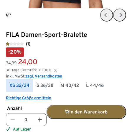
1/7
FILA Damen-Sport-Bralette
(1)
-20%
24,00
34,99
30-Tage-Bestpreis:
30,00
€
inkl. MwSt.
zzgl. Versandkosten
XS 32/34
S 36/38
M 40/42
L 44/46
Richtige Größe ermitteln
Anzahl
In den Warenkorb
Auf Lager