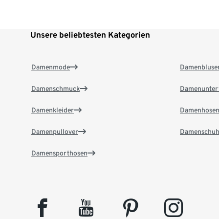
Unsere beliebtesten Kategorien
Damenmode
Damenbluse
Damenschmuck
Damenunter
Damenkleider
Damenhose
Damenpullover
Damenschuh
Damensporthosen
facebook
youtube
pinterest
instagram