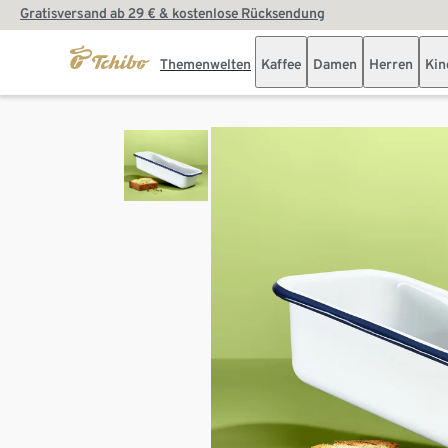
Gratisversand ab 29 € & kostenlose Rücksendung
Themenwelten
Kaffee
Damen
Herren
Kin