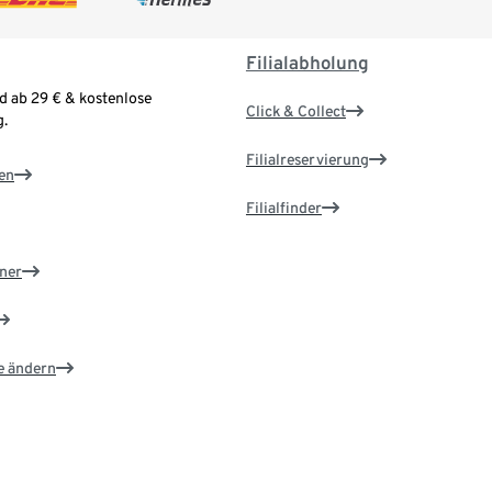
Filialabholung
d ab 29 € & kostenlose
Click & Collect
.
Filialreservierung
en
Filialfinder
ner
e ändern