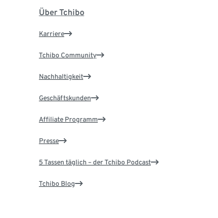
Über Tchibo
Karriere
Tchibo Community
Nachhaltigkeit
Geschäftskunden
Affiliate Programm
Presse
5 Tassen täglich – der Tchibo Podcast
Tchibo Blog