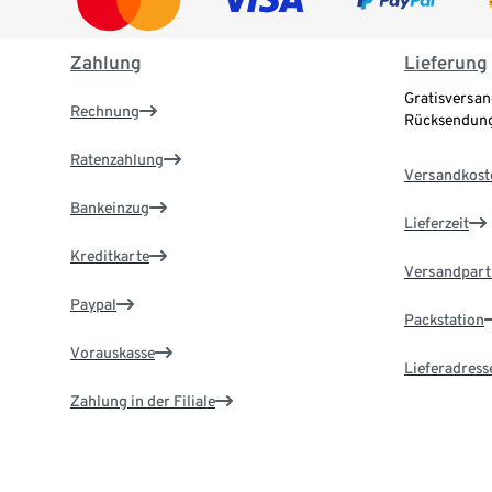
Zahlung
Lieferung
Gratisversan
Rechnung
Rücksendung
Ratenzahlung
Versandkost
Bankeinzug
Lieferzeit
Kreditkarte
Versandpart
Paypal
Packstation
Vorauskasse
Lieferadress
Zahlung in der Filiale