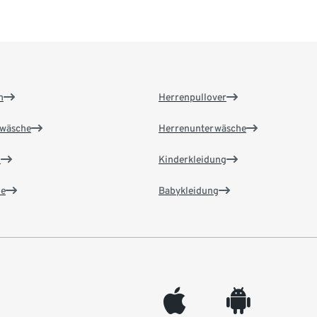
n
Herrenpullover
wäsche
Herrenunterwäsche
n
Kinderkleidung
e
Babykleidung
appleinc
android