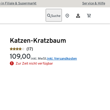
 in Filiale & Supermarkt
Service & Hilfe
Suche
Katzen-Kratzbaum
(17)
109,00
inkl. MwSt.
inkl. Versandkosten
Zur Zeit nicht verfügbar