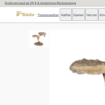
Gratisversand ab 29 € & kostenlose Rücksendung
Themenwelten
Kaffee
Damen
Herren
Kin