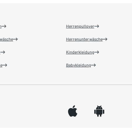
n
Herrenpullover
wäsche
Herrenunterwäsche
n
Kinderkleidung
e
Babykleidung
appleinc
android