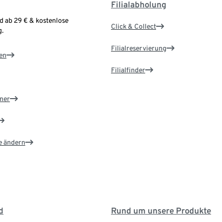
Filialabholung
d ab 29 € & kostenlose
Click & Collect
.
Filialreservierung
en
Filialfinder
ner
e ändern
d
Rund um unsere Produkte