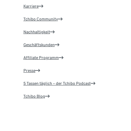
Karriere
Tchibo Community
Nachhaltigkeit
Geschäftskunden
Affiliate Programm
Presse
5 Tassen täglich – der Tchibo Podcast
Tchibo Blog