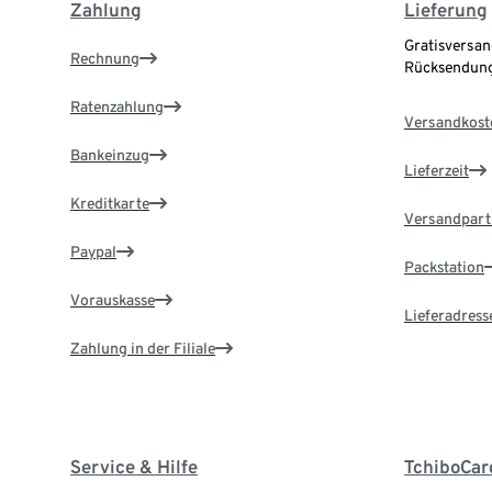
Zahlung
Lieferung
Gratisversan
Rechnung
Rücksendung
Ratenzahlung
Versandkost
Bankeinzug
Lieferzeit
Kreditkarte
Versandpart
Paypal
Packstation
Vorauskasse
Lieferadress
Zahlung in der Filiale
Service & Hilfe
TchiboCar