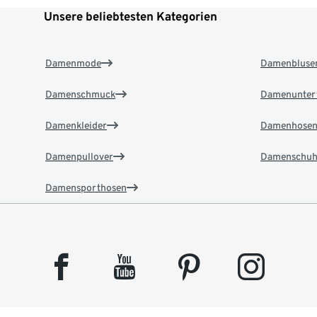
Unsere beliebtesten Kategorien
Damenmode
Damenbluse
Damenschmuck
Damenunter
Damenkleider
Damenhose
Damenpullover
Damenschuh
Damensporthosen
facebook
youtube
pinterest
instagram